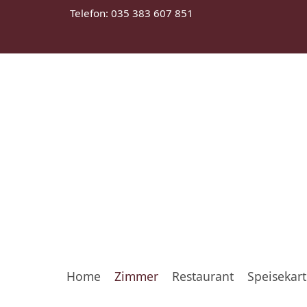
Telefon: 035 383 607 851
Home
Zimmer
Restaurant
Speisekar